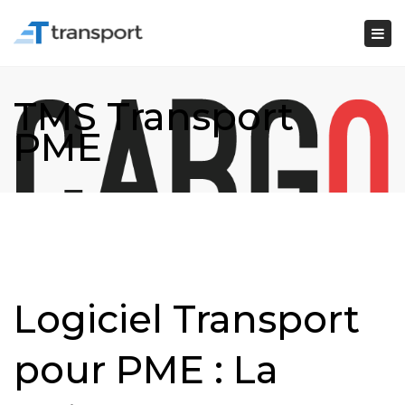
Togg
navi
TMS Transport
PME
Logiciel Transport
pour PME : La