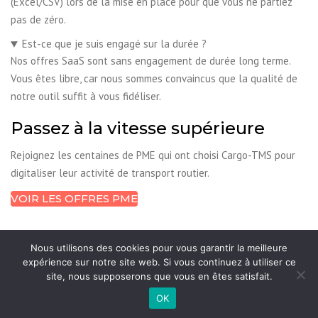
(Excel/CSV) lors de la mise en place pour que vous ne partiez
pas de zéro.
Est-ce que je suis engagé sur la durée ?
Nos offres SaaS sont sans engagement de durée long terme.
Vous êtes libre, car nous sommes convaincus que la qualité de
notre outil suffit à vous fidéliser.
Passez à la vitesse supérieure
Rejoignez les centaines de PME qui ont choisi Cargo-TMS pour
digitaliser leur activité de transport routier.
VOIR LES OFFRES PME
Nous utilisons des cookies pour vous garantir la meilleure
expérience sur notre site web. Si vous continuez à utiliser ce
site, nous supposerons que vous en êtes satisfait.
© 2026 Fret Solutions, Tout droits réservés
OK