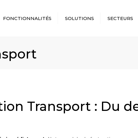
FONCTIONNALITÉS
SOLUTIONS
SECTEURS
GESTION DES
TRANSPORTEURS
TRANSPORT ROUTIE
TOURNÉES
COMMISSIONNAIRES
MESSAGERIE
nsport
SUIVI &
AFFRÉTEURS
LOTS / DEMI-LOTS
GÉOLOCALISATION
PME
NATIONAL
FACTURATION
MULTI-AGENCES
LOGISTIQUE
APP MOBILE
PORTAIL CLIENT
TRANSPORT
ion Transport : Du dev
REPORTING