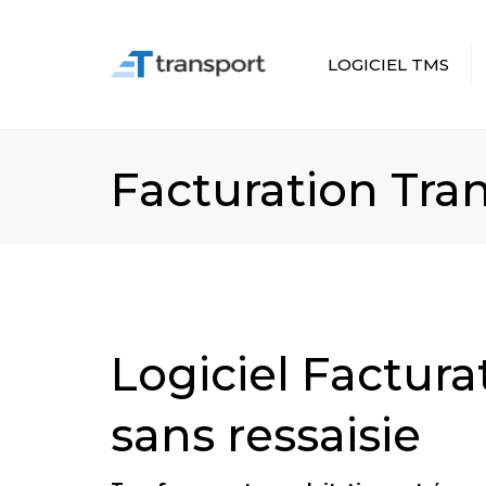
LOGICIEL TMS
POURQUOI UTILISER UN
TMS ?
Facturation Tra
TMS VS EXCEL VS ERP
LES AVANTAGES ET LE
ROI D’UN LOGICIEL TMS
DÉMO
Logiciel Facturat
sans ressaisie