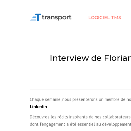
LOGICIEL TMS
POURQUOI UTILISER UN
TMS ?
TMS VS EXCEL VS ERP
Interview de Floria
LES AVANTAGES ET LE
ROI D’UN LOGICIEL TMS
DÉMO
Chaque semaine, nous présenterons un membre de notre
Linkedin
Découvrez les récits inspirants de nos collaborateurs
dont l’engagement a été essentiel au développemen