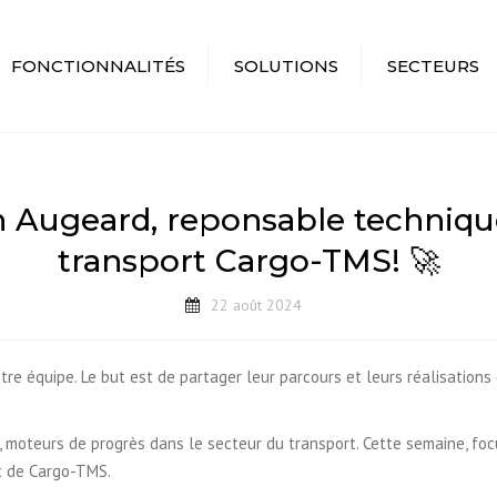
FONCTIONNALITÉS
SOLUTIONS
SECTEURS
GESTION DES
TRANSPORTEURS
TRANSPORT ROUTIE
TOURNÉES
COMMISSIONNAIRES
MESSAGERIE
SUIVI &
AFFRÉTEURS
LOTS / DEMI-LOTS
n Augeard, reponsable technique
GÉOLOCALISATION
PME
NATIONAL
FACTURATION
transport Cargo-TMS! 🚀
MULTI-AGENCES
LOGISTIQUE
APP MOBILE
22 août 2024
PORTAIL CLIENT
TRANSPORT
 équipe. Le but est de partager leur parcours et leurs réalisations d
REPORTING
, moteurs de progrès dans le secteur du transport. Cette semaine, fo
t de Cargo-TMS.