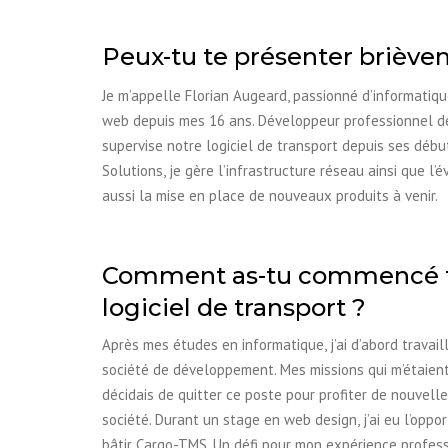
Peux-tu te présenter briève
Je m’appelle Florian Augeard, passionné d’informatiq
web depuis mes 16 ans. Développeur professionnel de
supervise notre logiciel de transport depuis ses déb
Solutions, je gère l’infrastructure réseau ainsi que l’
aussi la mise en place de nouveaux produits à venir.
Comment as-tu commencé ta
logiciel de transport ?
Après mes études en informatique, j’ai d’abord trava
société de développement. Mes missions qui m’étaien
décidais de quitter ce poste pour profiter de nouvel
société. Durant un stage en web design, j’ai eu l’oppo
bâtir Cargo-TMS. Un défi pour mon expérience professi