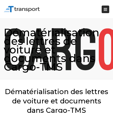
Togg
navi
Dématérialisation
des lettres de
voiture et
documents dans
Cargo-TMS
Dématérialisation des lettres
de voiture et documents
dans Cargo-TMS